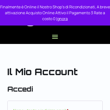
Finalmente è Online il Nostro Shop's di Ricondizionati, A breve
attivazione Acquisto Online Attivo il Pagamento 3 Rate a
costo 0
Ignora
Il Mio Account
Accedi