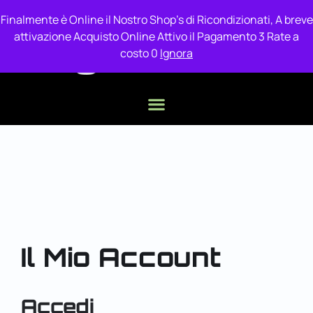
Finalmente è Online il Nostro Shop's di Ricondizionati, A breve
attivazione Acquisto Online Attivo il Pagamento 3 Rate a
costo 0
Ignora
Il Mio Account
Accedi