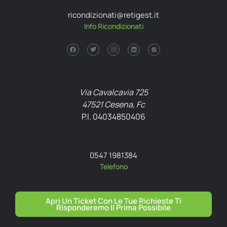
ricondizionati@retigest.it
Info Ricondizionati
Via Cavalcavia 725
47521 Cesena, Fc
P.I. 04034850406
0547 1981384
Telefono
Apri Un Ticket Con Le Tue Richieste Ti
Risponderemo Il Prima Possibile