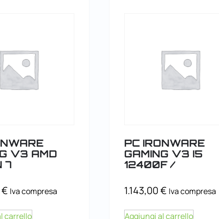
ONWARE
PC IRONWARE
G V3 AMD
GAMING V3 I5
 7
12400F /
0
€
1.143,00
€
Iva compresa
Iva compresa
l carrello
Aggiungi al carrello