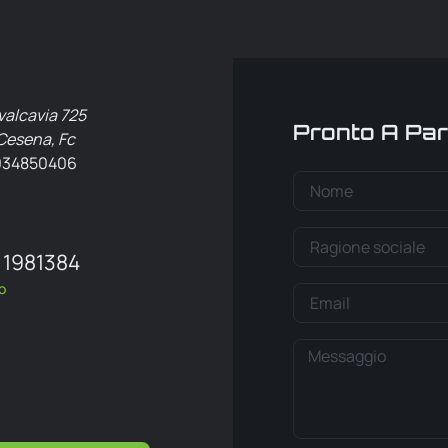
valcavia 725
Pronto A Par
Cesena, Fc
4034850406
 1981384
o