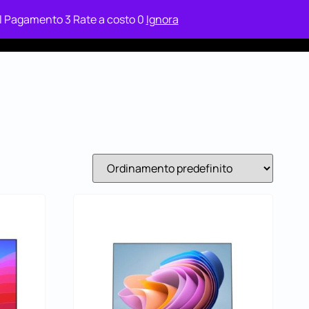
 il Pagamento 3 Rate a costo 0
Ignora
ax
Case Study
Area Clienti Relax
Contatti