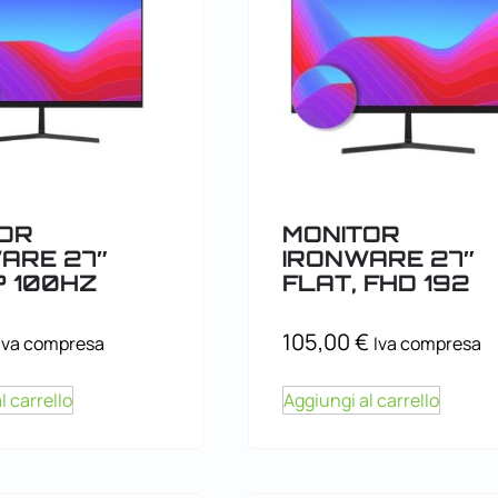
OR
MONITOR
ARE 27″
IRONWARE 27″
? 100HZ
FLAT, FHD 192
105,00
€
Iva compresa
Iva compresa
l carrello
Aggiungi al carrello