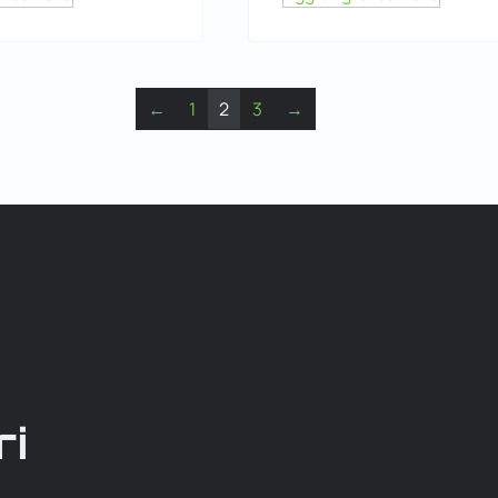
←
1
2
3
→
ri