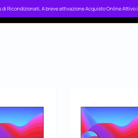
 di Ricondizionati, A breve attivazione Acquisto Online Attivo
ckup & Recupero Dati
Shop’s In Relax
Tecnologia In Rel