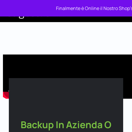
Finalmente è Online il Nostro Shop's
Piano Relax
Ba
Backup In Azienda O