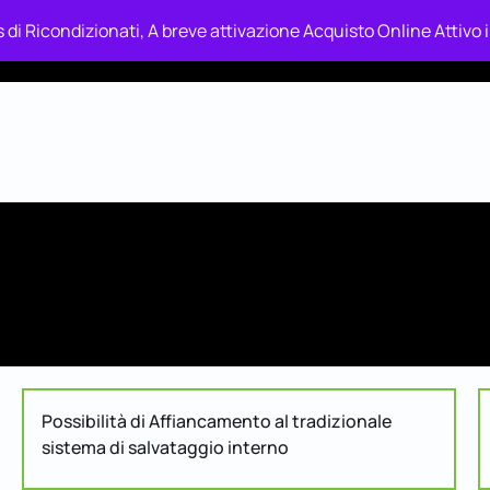
 di Ricondizionati, A breve attivazione Acquisto Online Attivo
ckup & Recupero Dati
Shop’s In Relax
Tecnologia In Rel
Possibilità di Affiancamento al tradizionale
sistema di salvataggio interno