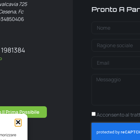
valcavia 725
Pronto A Par
Cesena, Fc
4034850406
 1981384
o
Il Prima Possibile
Acconsento al tra
emorizzare