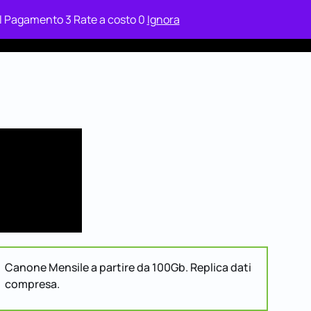
 il Pagamento 3 Rate a costo 0
Ignora
ax
Case Study
Area Clienti Relax
Contatti
Canone Mensile a partire da 100Gb. Replica dati
compresa.