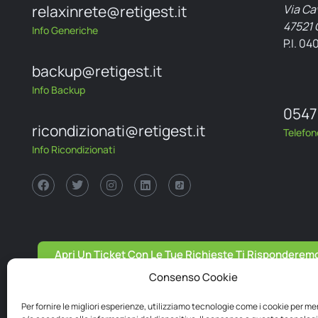
relaxinrete@retigest.it
Via Ca
47521 
Info Generiche
P.I. 0
backup@retigest.it
Info Backup
0547
ricondizionati@retigest.it
Telefon
Info Ricondizionati
Apri Un Ticket Con Le Tue Richieste Ti Risponderemo 
Consenso Cookie
Per fornire le migliori esperienze, utilizziamo tecnologie come i cookie per m