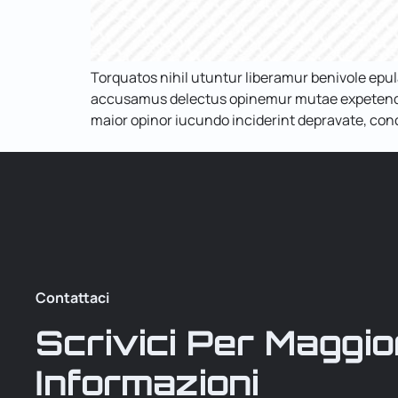
Torquatos nihil utuntur liberamur benivole ep
accusamus delectus opinemur mutae expetenda p
maior opinor iucundo inciderint depravate, conc
Contattaci
Scrivici Per Maggio
Informazioni