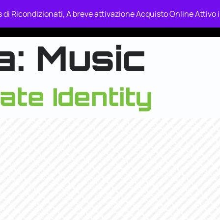
 di Ricondizionati, A breve attivazione Acquisto Online Attivo
ckup & Recupero Dati
Shop’s In Relax
Tecnologia In Rel
a:
Music
te Identity