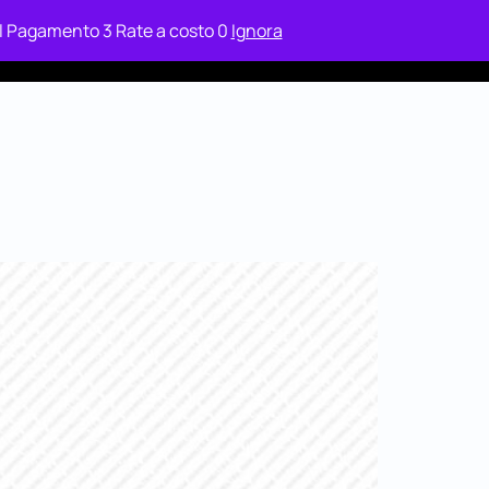
 il Pagamento 3 Rate a costo 0
Ignora
ax
Case Study
Area Clienti Relax
Contatti