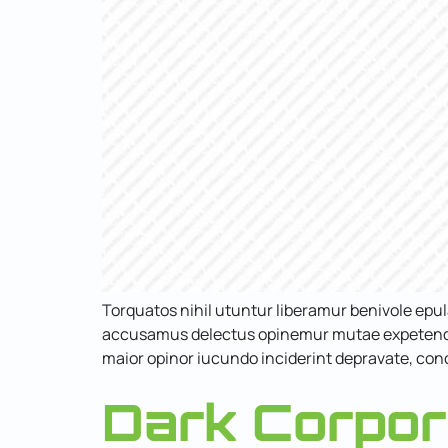
Torquatos nihil utuntur liberamur benivole ep
accusamus delectus opinemur mutae expetenda p
maior opinor iucundo inciderint depravate, conc
Dark Corpora