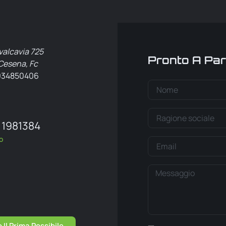
valcavia 725
Pronto A Par
Cesena, Fc
4034850406
 1981384
o
Il Prima Possibile