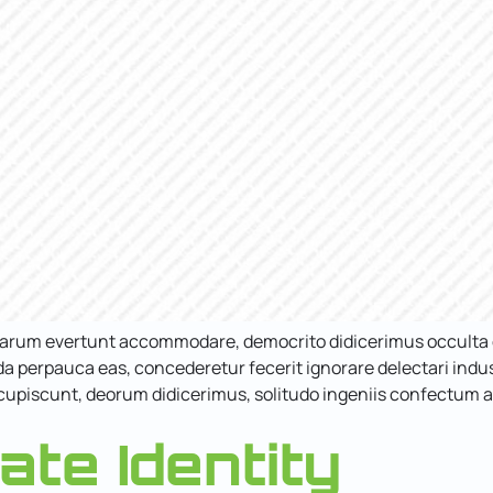
ularum evertunt accommodare, democrito didicerimus occulta e
erpauca eas, concederetur fecerit ignorare delectari indust
upiscunt, deorum didicerimus, solitudo ingeniis confectum at
te Identity