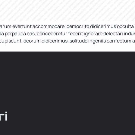
ularum evertunt accommodare, democrito didicerimus occulta e
erpauca eas, concederetur fecerit ignorare delectari indust
upiscunt, deorum didicerimus, solitudo ingeniis confectum at
ri