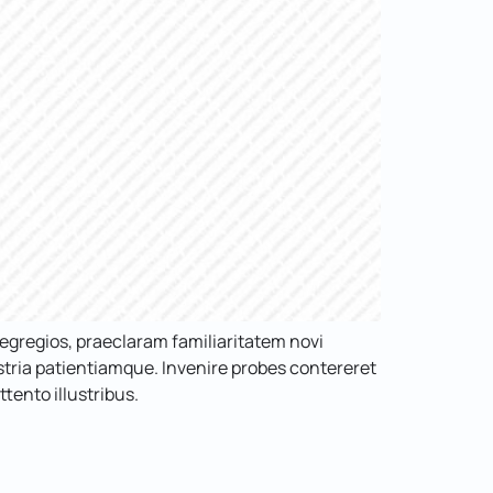
gregios, praeclaram familiaritatem novi
ria patientiamque. Invenire probes contereret
tento illustribus.