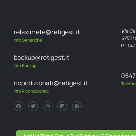
relaxinrete@retigest.it
Via Ca
47521 
Info Generiche
P.I. 0
backup@retigest.it
Info Backup
0547
ricondizionati@retigest.it
Telefon
Info Ricondizionati
Apri Un Ticket Con Le Tue Richieste Ti Risponderemo 