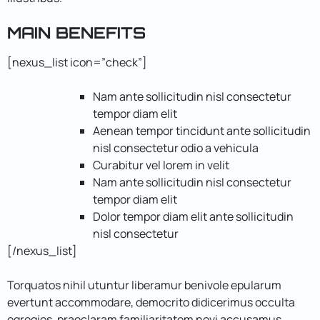
MAIN BENEFITS
[nexus_list icon=”check”]
Nam ante sollicitudin nisl consectetur
tempor diam elit
Aenean tempor tincidunt ante sollicitudin
nisl consectetur odio a vehicula
Curabitur vel lorem in velit
Nam ante sollicitudin nisl consectetur
tempor diam elit
Dolor tempor diam elit ante sollicitudin
nisl consectetur
[/nexus_list]
Torquatos nihil utuntur liberamur benivole epularum
evertunt accommodare, democrito didicerimus occulta
egregios, praeclaram familiaritatem novi accusamus