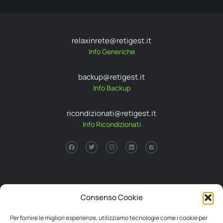
relaxinrete@retigest.it
Info Generiche
backup@retigest.it
Info Backup
ricondizionati@retigest.it
Info Ricondizionati
Via Cavalcavia 725
Consenso Cookie
47521 Cesena, Fc
P.I. 04034850406
Per fornire le migliori esperienze, utilizziamo tecnologie come i cookie per