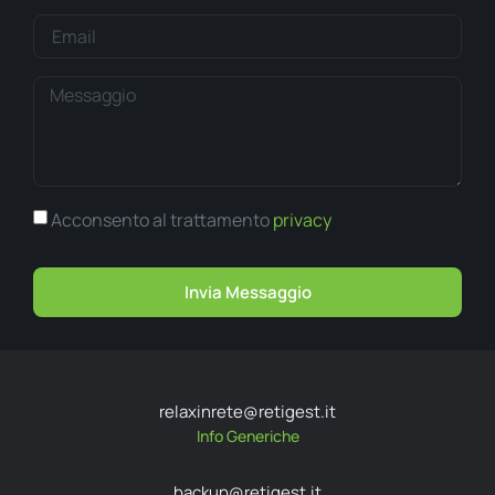
Acconsento al trattamento
privacy
Invia Messaggio
relaxinrete@retigest.it
Info Generiche
backup@retigest.it