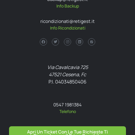
Info Backup
ricondizionati@retigest.it
Info Ricondizionati
Via Cavalcavia 725
47521 Cesena, Fc
P.I. 04034850406
0547 1981384
Telefono
Apri Un Ticket Con Le Tue Richieste Ti