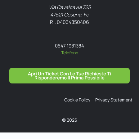
Via Cavalcavia 725
47521 Cesena, Fc
P.I. 04034850406
0547 1981384
Telefono
Apri Un Ticket Con Le Tue Richieste Ti
Risponderemo Il Prima Possibile
Cookie Policy
Privacy Statement
© 2026